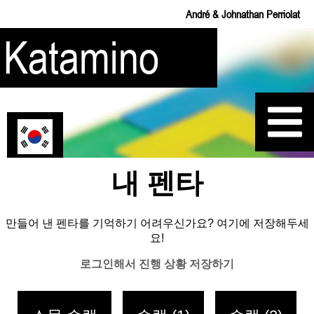
André & Johnathan Perriolat
Katamino
규칙
내 펜타
해답
만들어 낸 펜타를 기억하기 어려우신가요? 여기에 저장해두세
내 펜타
요!
로그인해서 진행 상황 저장하기