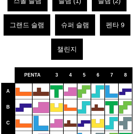
스몰 슬램
슬램 (1)
슬램 (2)
그랜드 슬램
슈퍼 슬램
펜타 9
챌린지
PENTA
3
4
5
6
7
8
A
B
C